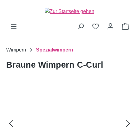
alt springen
Ware
Wimpern
Spezialwimpern
Braune Wimpern C-Curl
Bildergalerie überspringen