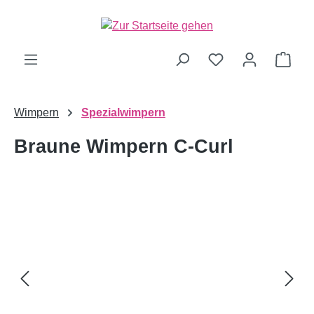
alt springen
Ware
Wimpern
Spezialwimpern
Braune Wimpern C-Curl
Bildergalerie überspringen