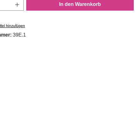
Anzahl: Gib den gewünschten Wert ein oder
In den Warenkorb
tel hinzufügen
mmer:
39E.1