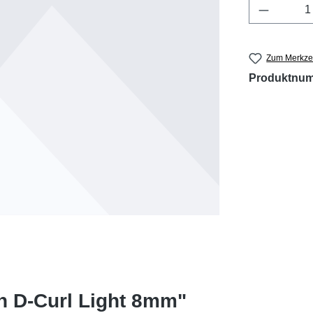
Produkt 
Zum Merkzet
Produktnu
n D-Curl Light 8mm"