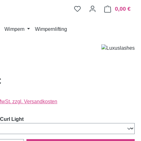
0,00 €
Ware
Wimpern
Wimpernlifting
€
 MwSt. zzgl. Versandkosten
auswählen
Curl Light