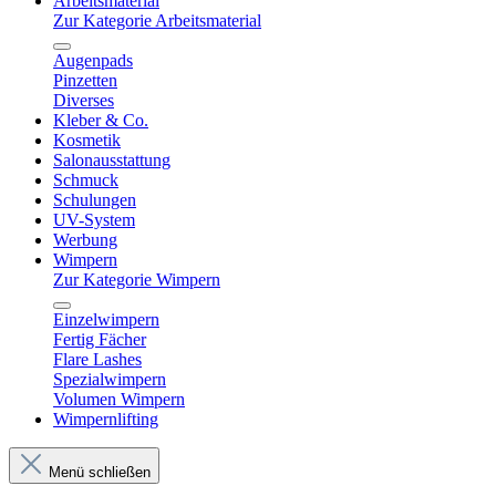
Arbeitsmaterial
Zur Kategorie Arbeitsmaterial
Augenpads
Pinzetten
Diverses
Kleber & Co.
Kosmetik
Salonausstattung
Schmuck
Schulungen
UV-System
Werbung
Wimpern
Zur Kategorie Wimpern
Einzelwimpern
Fertig Fächer
Flare Lashes
Spezialwimpern
Volumen Wimpern
Wimpernlifting
Menü schließen