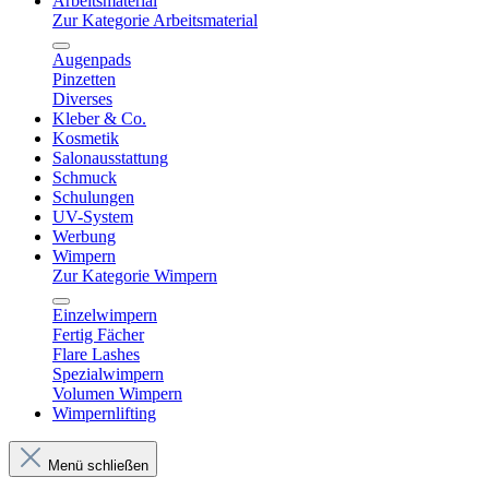
Arbeitsmaterial
Zur Kategorie Arbeitsmaterial
Augenpads
Pinzetten
Diverses
Kleber & Co.
Kosmetik
Salonausstattung
Schmuck
Schulungen
UV-System
Werbung
Wimpern
Zur Kategorie Wimpern
Einzelwimpern
Fertig Fächer
Flare Lashes
Spezialwimpern
Volumen Wimpern
Wimpernlifting
Menü schließen