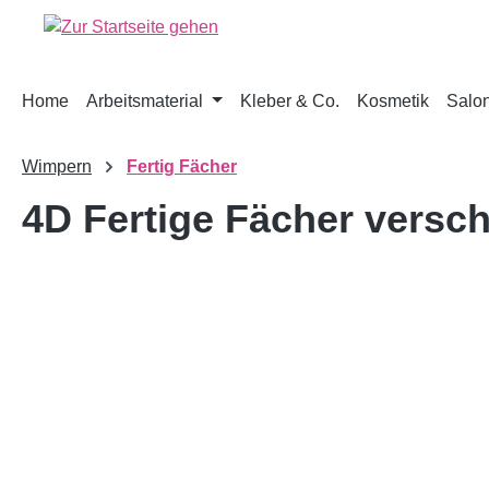
springen
Zur Hauptnavigation springen
Home
Arbeitsmaterial
Kleber & Co.
Kosmetik
Salon
Wimpern
Fertig Fächer
4D Fertige Fächer versc
Bildergalerie überspringen