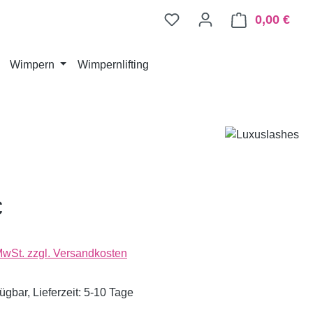
0,00 €
Ware
Wimpern
Wimpernlifting
€
 MwSt. zzgl. Versandkosten
ügbar, Lieferzeit: 5-10 Tage