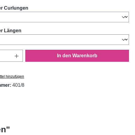
auswählen
er Curlungen
auswählen
er Längen
Anzahl: Gib den gewünschten Wert ein oder
In den Warenkorb
tel hinzufügen
mmer:
401/8
en"