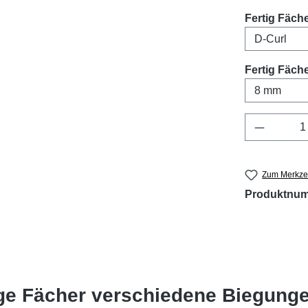
Fertig Fäch
Fertig Fäch
Produkt 
Zum Merkzet
Produktnu
ige Fächer verschiedene Biegung