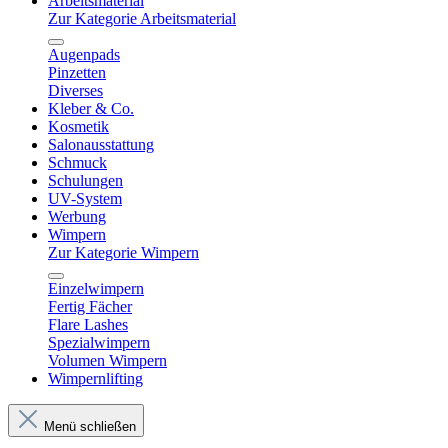
Arbeitsmaterial
Zur Kategorie Arbeitsmaterial
Augenpads
Pinzetten
Diverses
Kleber & Co.
Kosmetik
Salonausstattung
Schmuck
Schulungen
UV-System
Werbung
Wimpern
Zur Kategorie Wimpern
Einzelwimpern
Fertig Fächer
Flare Lashes
Spezialwimpern
Volumen Wimpern
Wimpernlifting
Menü schließen