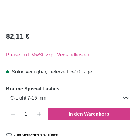
82,11 €
Preise inkl. MwSt. zzgl. Versandkosten
Sofort verfügbar, Lieferzeit: 5-10 Tage
auswählen
Braune Special Lashes
Produkt Anzahl: Gib den gewünschten Wert e
In den Warenkorb
Zum Merkzettel hinzufügen