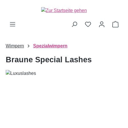
alt springen
Ware
Wimpern
Spezialwimpern
Braune Special Lashes
Bildergalerie überspringen