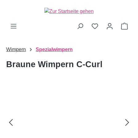
alt springen
Ware
Wimpern
Spezialwimpern
Braune Wimpern C-Curl
Bildergalerie überspringen