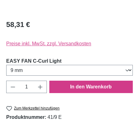
58,31 €
Preise inkl. MwSt. zzgl. Versandkosten
auswählen
EASY FAN C-Curl Light
Produkt Anzahl: Gib den gewünschten Wert e
In den Warenkorb
Zum Merkzettel hinzufügen
Produktnummer:
41/9 E