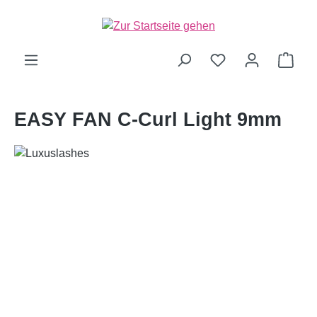
alt springen
Ware
EASY FAN C-Curl Light 9mm
Bildergalerie überspringen