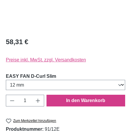
58,31 €
Preise inkl. MwSt. zzgl. Versandkosten
auswählen
EASY FAN D-Curl Slim
Produkt Anzahl: Gib den gewünschten Wert e
In den Warenkorb
Zum Merkzettel hinzufügen
Produktnummer:
91/12E