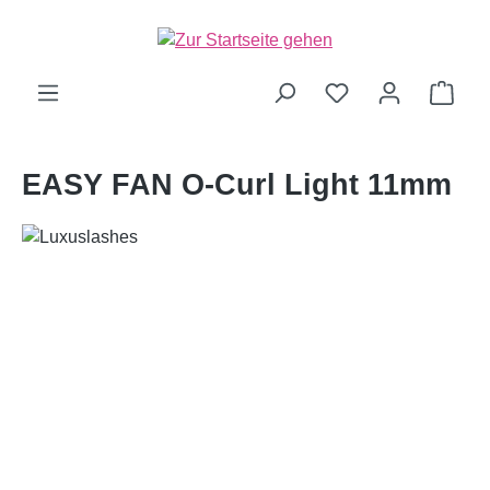
alt springen
Ware
EASY FAN O-Curl Light 11mm
Bildergalerie überspringen