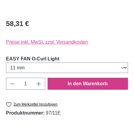
58,31 €
Preise inkl. MwSt. zzgl. Versandkosten
auswählen
EASY FAN O-Curl Light
Produkt Anzahl: Gib den gewünschten Wert e
In den Warenkorb
Zum Merkzettel hinzufügen
Produktnummer:
97/11E