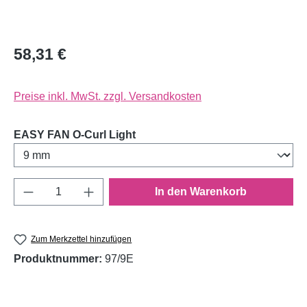
58,31 €
Preise inkl. MwSt. zzgl. Versandkosten
auswählen
EASY FAN O-Curl Light
Produkt Anzahl: Gib den gewünschten Wert e
In den Warenkorb
Zum Merkzettel hinzufügen
Produktnummer:
97/9E