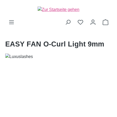
alt springen
Ware
EASY FAN O-Curl Light 9mm
Bildergalerie überspringen