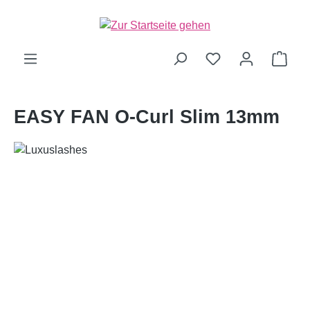
alt springen
Ware
EASY FAN O-Curl Slim 13mm
Bildergalerie überspringen