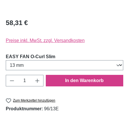
58,31 €
Preise inkl. MwSt. zzgl. Versandkosten
auswählen
EASY FAN O-Curl Slim
Produkt Anzahl: Gib den gewünschten Wert e
In den Warenkorb
Zum Merkzettel hinzufügen
Produktnummer:
96/13E