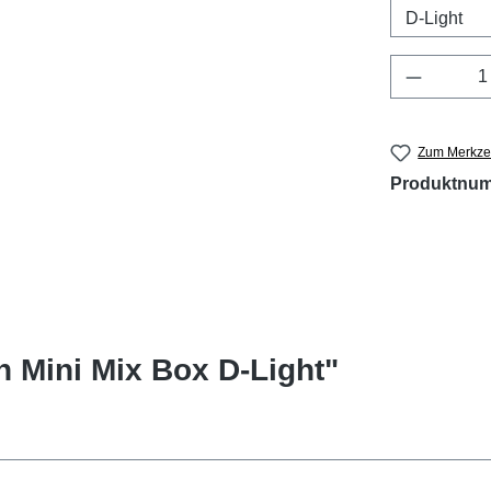
Produkt 
Zum Merkzet
Produktnu
 Mini Mix Box D-Light"