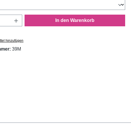
Anzahl: Gib den gewünschten Wert ein oder
In den Warenkorb
tel hinzufügen
mmer:
39M