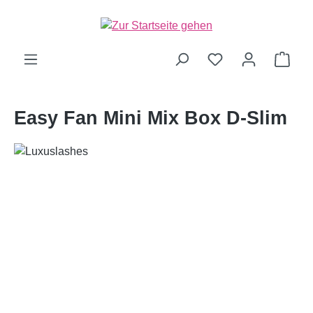
alt springen
Ware
Easy Fan Mini Mix Box D-Slim
Bildergalerie überspringen