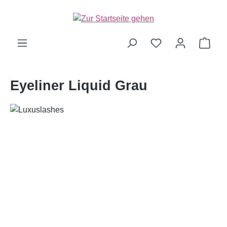
alt springen
Ware
Eyeliner Liquid Grau
Bildergalerie überspringen