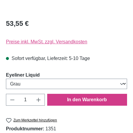
53,55 €
Preise inkl. MwSt. zzgl. Versandkosten
Sofort verfügbar, Lieferzeit: 5-10 Tage
auswählen
Eyeliner Liquid
Produkt Anzahl: Gib den gewünschten Wert e
In den Warenkorb
Zum Merkzettel hinzufügen
Produktnummer:
1351