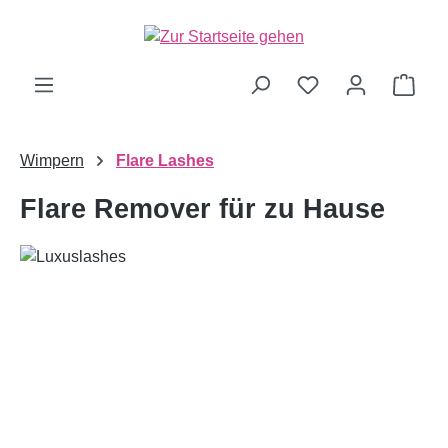
alt springen
Ware
Wimpern
Flare Lashes
Flare Remover für zu Hause
Bildergalerie überspringen