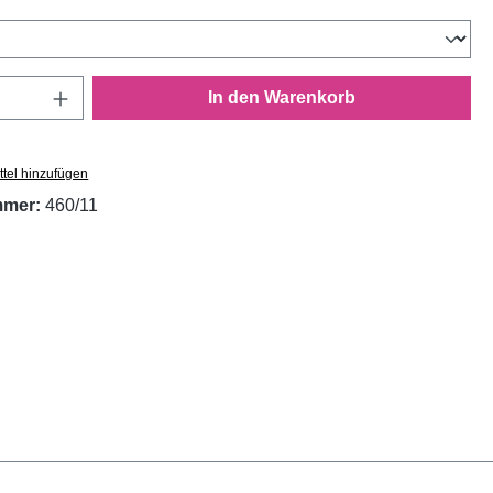
wählen
Anzahl: Gib den gewünschten Wert ein oder
In den Warenkorb
tel hinzufügen
mmer:
460/11