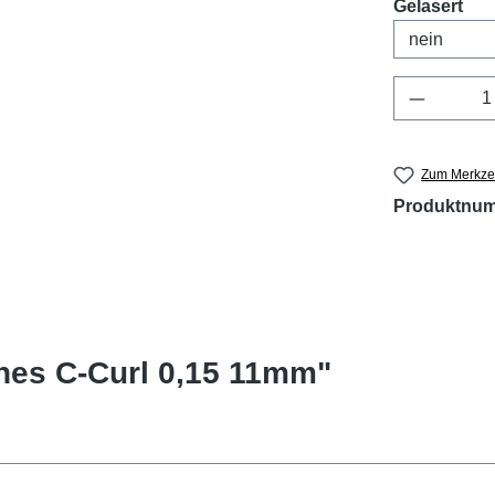
aus
Gelasert
Produkt 
Zum Merkzet
Produktnu
shes C-Curl 0,15 11mm"