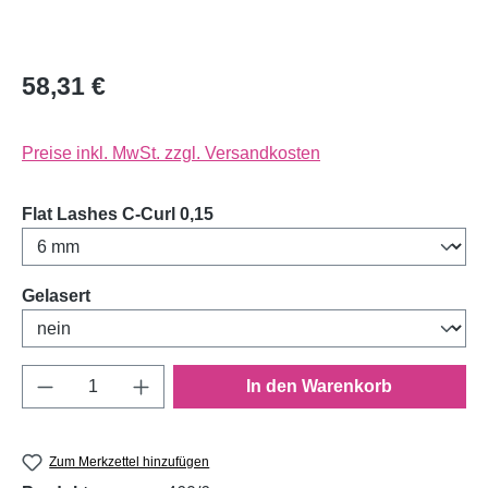
58,31 €
Preise inkl. MwSt. zzgl. Versandkosten
auswählen
Flat Lashes C-Curl 0,15
auswählen
Gelasert
Produkt Anzahl: Gib den gewünschten Wert e
In den Warenkorb
Zum Merkzettel hinzufügen