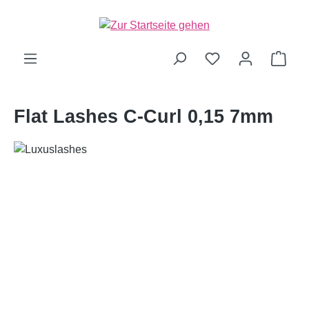
alt springen
Ware
Flat Lashes C-Curl 0,15 7mm
Bildergalerie überspringen