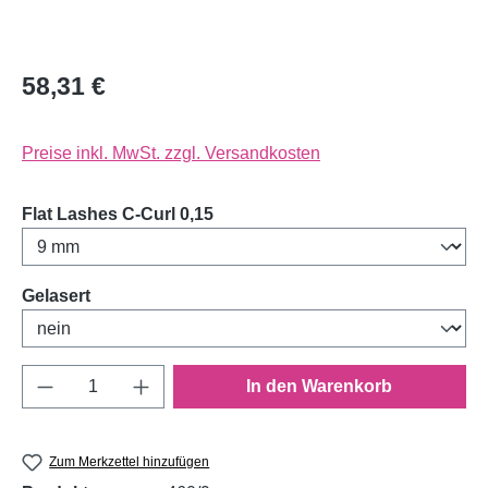
58,31 €
Preise inkl. MwSt. zzgl. Versandkosten
auswählen
Flat Lashes C-Curl 0,15
auswählen
Gelasert
Produkt Anzahl: Gib den gewünschten Wert e
In den Warenkorb
Zum Merkzettel hinzufügen