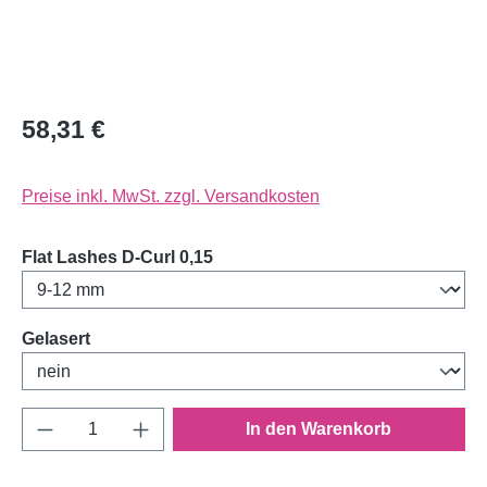
58,31 €
Preise inkl. MwSt. zzgl. Versandkosten
auswählen
Flat Lashes D-Curl 0,15
auswählen
Gelasert
Produkt Anzahl: Gib den gewünschten Wert e
In den Warenkorb