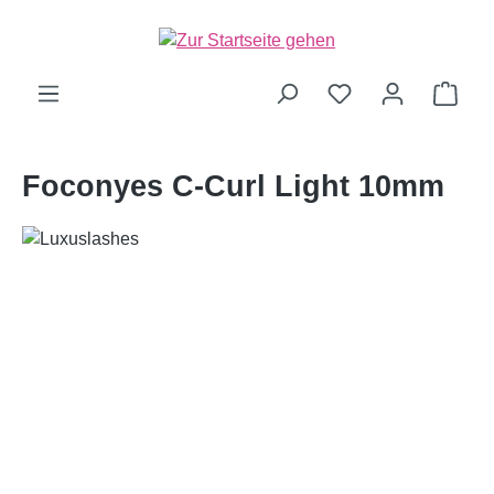
alt springen
Ware
Foconyes C-Curl Light 10mm
Bildergalerie überspringen