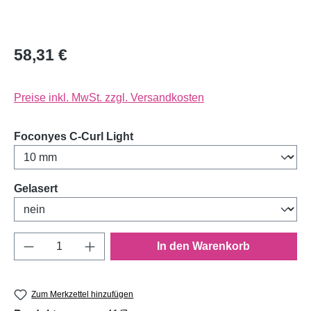
58,31 €
Preise inkl. MwSt. zzgl. Versandkosten
auswählen
Foconyes C-Curl Light
auswählen
Gelasert
Produkt Anzahl: Gib den gewünschten Wert e
In den Warenkorb
Zum Merkzettel hinzufügen