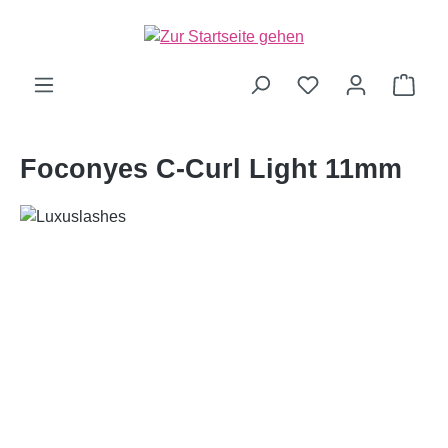
alt springen
Ware
Foconyes C-Curl Light 11mm
Bildergalerie überspringen