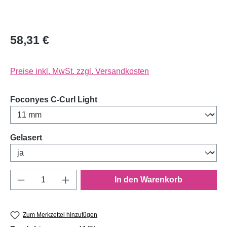
58,31 €
Preise inkl. MwSt. zzgl. Versandkosten
auswählen
Foconyes C-Curl Light
auswählen
Gelasert
Produkt Anzahl: Gib den gewünschten Wert e
In den Warenkorb
Zum Merkzettel hinzufügen