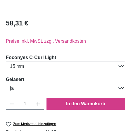
58,31 €
Preise inkl. MwSt. zzgl. Versandkosten
auswählen
Foconyes C-Curl Light
auswählen
Gelasert
Produkt Anzahl: Gib den gewünschten Wert e
In den Warenkorb
Zum Merkzettel hinzufügen