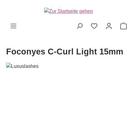
alt springen
Ware
Foconyes C-Curl Light 15mm
Bildergalerie überspringen