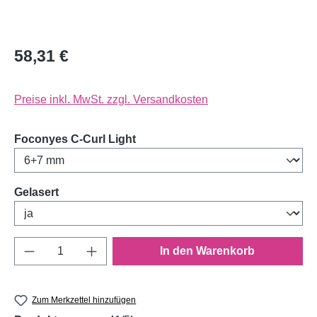
58,31 €
Preise inkl. MwSt. zzgl. Versandkosten
auswählen
Foconyes C-Curl Light
auswählen
Gelasert
Produkt Anzahl: Gib den gewünschten Wert e
In den Warenkorb
Zum Merkzettel hinzufügen