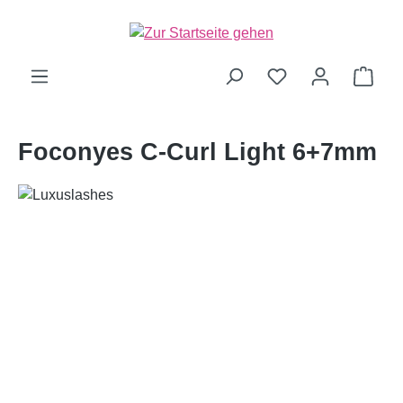
alt springen
Ware
Foconyes C-Curl Light 6+7mm
Bildergalerie überspringen