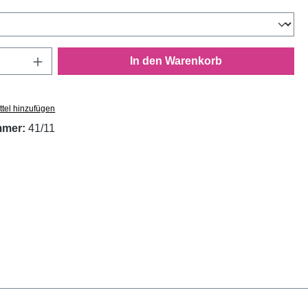
wählen
Anzahl: Gib den gewünschten Wert ein oder
In den Warenkorb
tel hinzufügen
mmer:
41/11