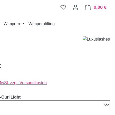
0,00 €
Ware
Wimpern
Wimpernlifting
€
 MwSt. zzgl. Versandkosten
auswählen
Curl Light