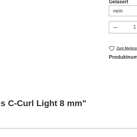
aus
Gelasert
Produkt 
Zum Merkzet
Produktnu
s C-Curl Light 8 mm"