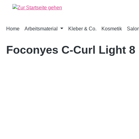
springen
Zur Hauptnavigation springen
Home
Arbeitsmaterial
Kleber & Co.
Kosmetik
Salon
Foconyes C-Curl Light 
Bildergalerie überspringen