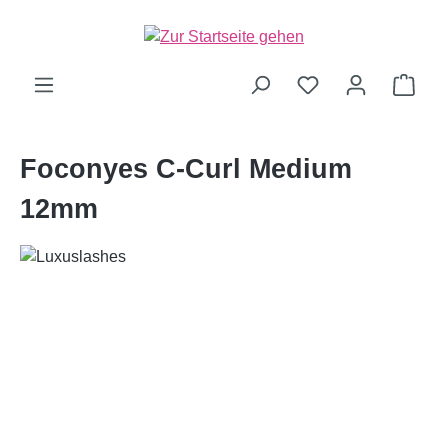
alt springen
Ware
Foconyes C-Curl Medium
12mm
Bildergalerie überspringen