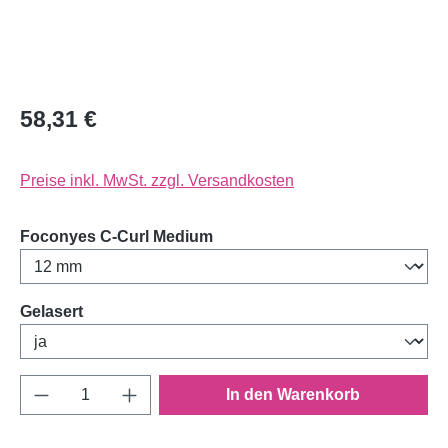
58,31 €
Preise inkl. MwSt. zzgl. Versandkosten
auswählen
Foconyes C-Curl Medium
auswählen
Gelasert
Produkt Anzahl: Gib den gewünschten Wert e
In den Warenkorb