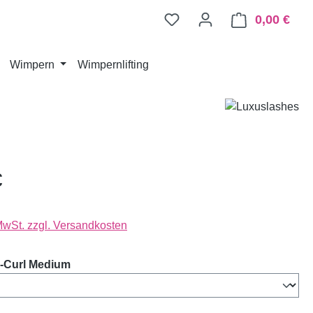
0,00 €
Ware
Wimpern
Wimpernlifting
€
 MwSt. zzgl. Versandkosten
auswählen
-Curl Medium