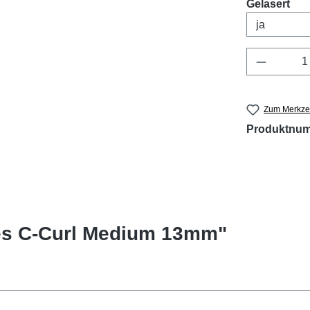
aus
Gelasert
Produkt 
Zum Merkzet
Produktnu
es C-Curl Medium 13mm"