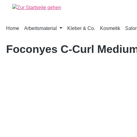
springen
Zur Hauptnavigation springen
Home
Arbeitsmaterial
Kleber & Co.
Kosmetik
Salon
Foconyes C-Curl Mediu
Bildergalerie überspringen