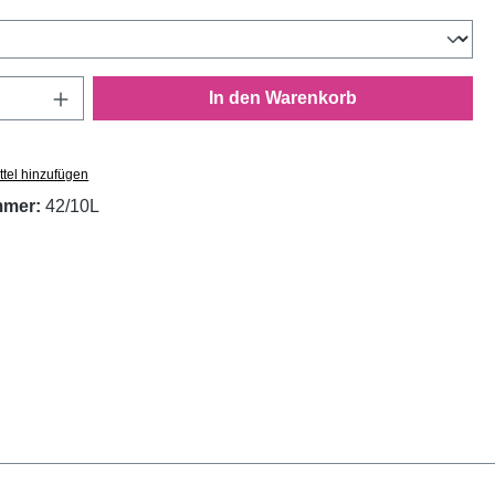
wählen
Anzahl: Gib den gewünschten Wert ein oder
In den Warenkorb
tel hinzufügen
mmer:
42/10L