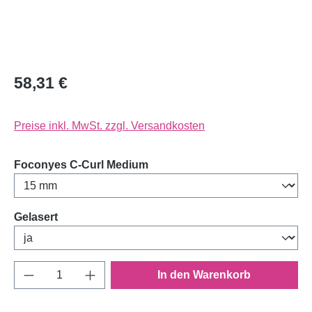
58,31 €
Preise inkl. MwSt. zzgl. Versandkosten
auswählen
Foconyes C-Curl Medium
auswählen
Gelasert
Produkt Anzahl: Gib den gewünschten Wert e
In den Warenkorb