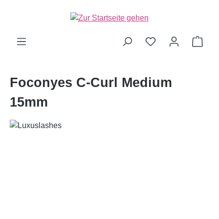
alt springen
Ware
Foconyes C-Curl Medium
15mm
Bildergalerie überspringen