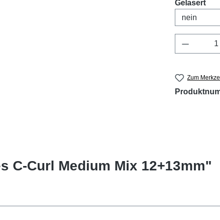
aus
Gelasert
Produkt 
Zum Merkzet
Produktnu
es C-Curl Medium Mix 12+13mm"