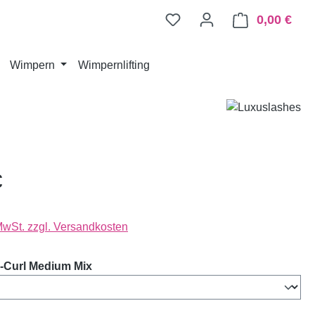
0,00 €
Ware
Wimpern
Wimpernlifting
€
 MwSt. zzgl. Versandkosten
auswählen
-Curl Medium Mix