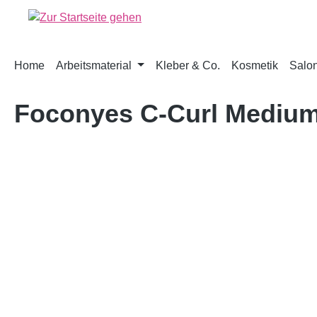
springen
Zur Hauptnavigation springen
Home
Arbeitsmaterial
Kleber & Co.
Kosmetik
Salon
Foconyes C-Curl Mediu
Bildergalerie überspringen