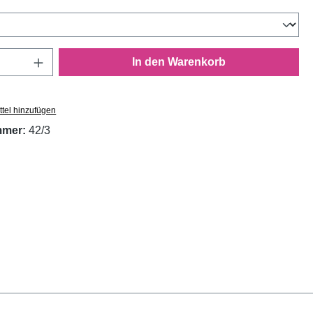
wählen
Anzahl: Gib den gewünschten Wert ein oder
In den Warenkorb
tel hinzufügen
mmer:
42/3