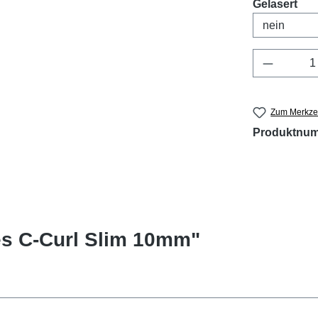
aus
Gelasert
Produkt 
Zum Merkzet
Produktnu
es C-Curl Slim 10mm"