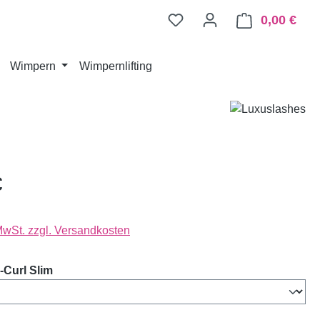
0,00 €
Ware
Wimpern
Wimpernlifting
€
 MwSt. zzgl. Versandkosten
auswählen
Curl Slim