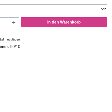
wählen
Anzahl: Gib den gewünschten Wert ein oder
In den Warenkorb
tel hinzufügen
mmer:
90/10