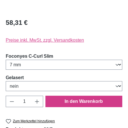
58,31 €
Preise inkl. MwSt. zzgl. Versandkosten
auswählen
Foconyes C-Curl Slim
auswählen
Gelasert
Produkt Anzahl: Gib den gewünschten Wert e
In den Warenkorb
Zum Merkzettel hinzufügen