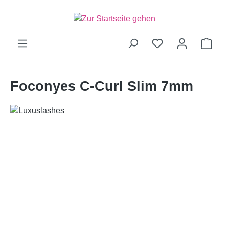
alt springen
Ware
Foconyes C-Curl Slim 7mm
Bildergalerie überspringen