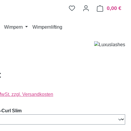
0,00 €
Ware
Wimpern
Wimpernlifting
€
 MwSt. zzgl. Versandkosten
auswählen
Curl Slim