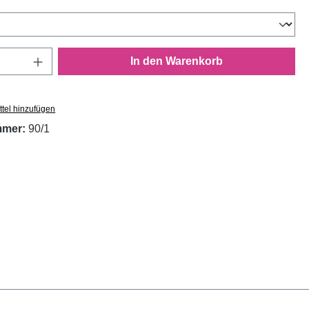
wählen
Anzahl: Gib den gewünschten Wert ein oder
In den Warenkorb
tel hinzufügen
mmer:
90/1