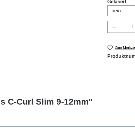
aus
Gelasert
Produkt 
Zum Merkzet
Produktnu
s C-Curl Slim 9-12mm"