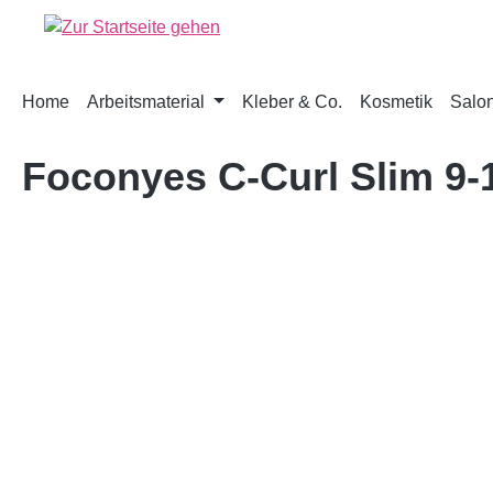
springen
Zur Hauptnavigation springen
Home
Arbeitsmaterial
Kleber & Co.
Kosmetik
Salon
Foconyes C-Curl Slim 9
Bildergalerie überspringen