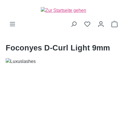
alt springen
Ware
Foconyes D-Curl Light 9mm
Bildergalerie überspringen