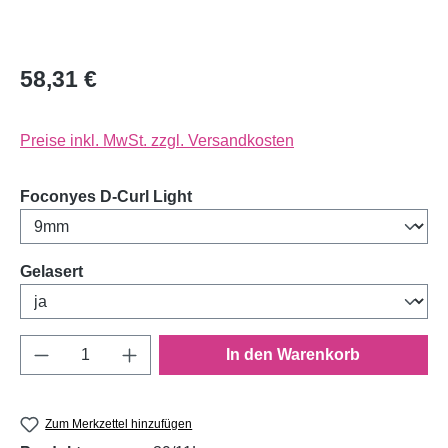
58,31 €
Preise inkl. MwSt. zzgl. Versandkosten
auswählen
Foconyes D-Curl Light
auswählen
Gelasert
Produkt Anzahl: Gib den gewünschten Wert e
In den Warenkorb
Zum Merkzettel hinzufügen