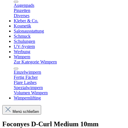
Augenpads
Pinzetten
Diverses
Kleber & Co.
Kosmetik
Salonausstattung
Schmuck
Schulungen
UV-System
Werbung
Wimpern
Zur Kategorie Wimpern
Einzelwimpern
Fertig Fächer
Flare Lashes
Spezialwimpern
Volumen Wimpern
Wimpernlifting
Menü schließen
Foconyes D-Curl Medium 10mm