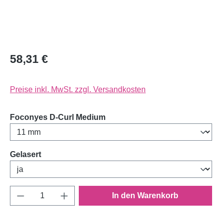
58,31 €
Preise inkl. MwSt. zzgl. Versandkosten
auswählen
Foconyes D-Curl Medium
auswählen
Gelasert
Produkt Anzahl: Gib den gewünschten Wert e
In den Warenkorb