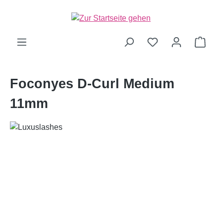
alt springen
Ware
Foconyes D-Curl Medium
11mm
Bildergalerie überspringen