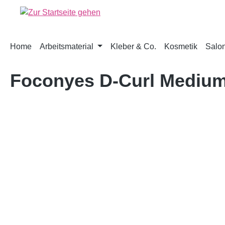
springen
Zur Hauptnavigation springen
Home
Arbeitsmaterial
Kleber & Co.
Kosmetik
Salon
Foconyes D-Curl Mediu
Bildergalerie überspringen