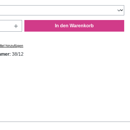
wählen
Anzahl: Gib den gewünschten Wert ein oder
In den Warenkorb
tel hinzufügen
mmer:
38/12