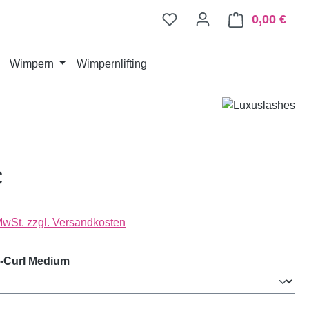
0,00 €
Ware
Wimpern
Wimpernlifting
€
 MwSt. zzgl. Versandkosten
auswählen
-Curl Medium