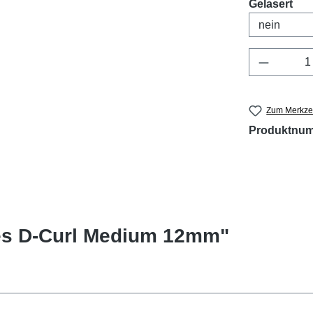
aus
Gelasert
Produkt 
Zum Merkzet
Produktnu
es D-Curl Medium 12mm"