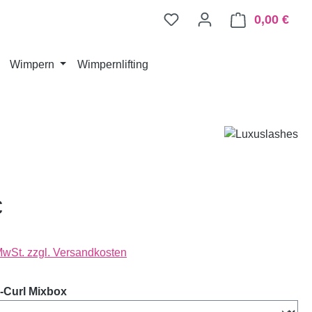
0,00 €
Ware
Wimpern
Wimpernlifting
€
 MwSt. zzgl. Versandkosten
auswählen
-Curl Mixbox