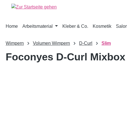
springen
Zur Hauptnavigation springen
Home
Arbeitsmaterial
Kleber & Co.
Kosmetik
Salon
Wimpern
Volumen Wimpern
D-Curl
Slim
Foconyes D-Curl Mixbox
Bildergalerie überspringen