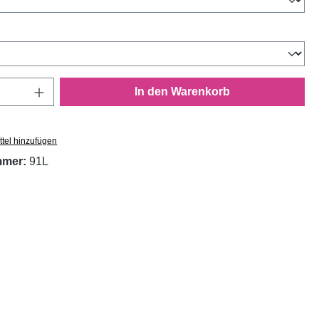
wählen
Anzahl: Gib den gewünschten Wert ein oder
In den Warenkorb
tel hinzufügen
mmer:
91L