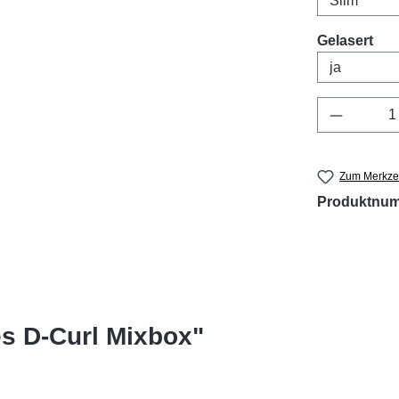
aus
Gelasert
Produkt 
Zum Merkzet
Produktnu
s D-Curl Mixbox"