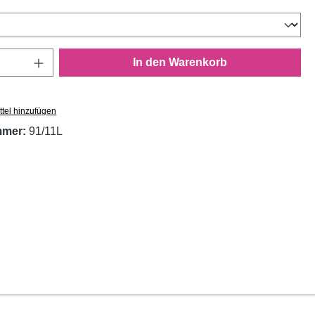
wählen
Anzahl: Gib den gewünschten Wert ein oder
In den Warenkorb
tel hinzufügen
mmer:
91/11L