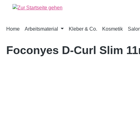
springen
Zur Hauptnavigation springen
Home
Arbeitsmaterial
Kleber & Co.
Kosmetik
Salon
Foconyes D-Curl Slim 1
Bildergalerie überspringen