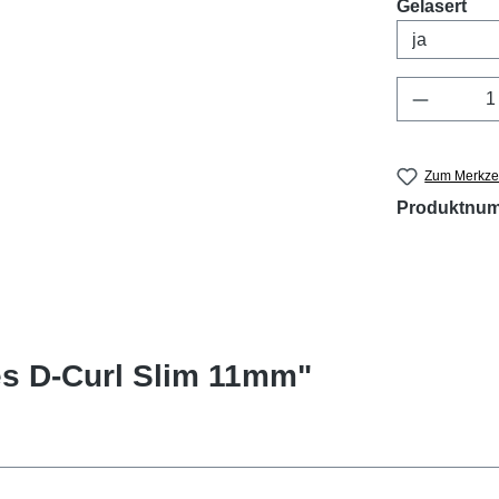
aus
Gelasert
Produkt 
Zum Merkzet
Produktnu
s D-Curl Slim 11mm"