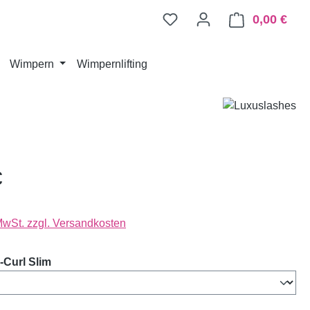
0,00 €
Ware
Wimpern
Wimpernlifting
€
 MwSt. zzgl. Versandkosten
auswählen
Curl Slim