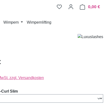
0,00 €
Ware
Wimpern
Wimpernlifting
€
 MwSt. zzgl. Versandkosten
auswählen
Curl Slim