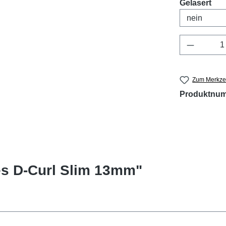
aus
Gelasert
Produkt 
Zum Merkzet
Produktnu
es D-Curl Slim 13mm"