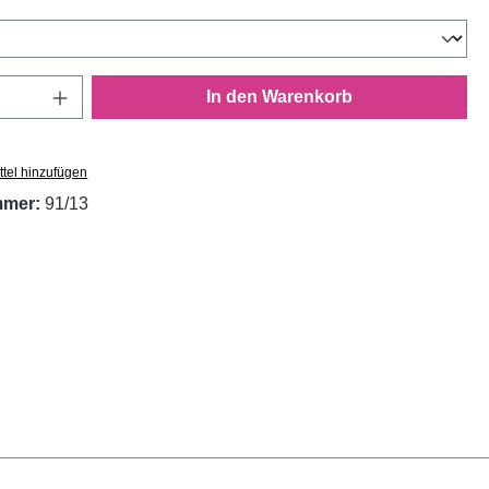
wählen
Anzahl: Gib den gewünschten Wert ein oder
In den Warenkorb
tel hinzufügen
mmer:
91/13