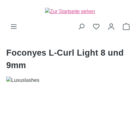
alt springen
Ware
Foconyes L-Curl Light 8 und
9mm
Bildergalerie überspringen