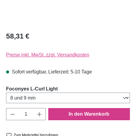
58,31 €
Preise inkl. MwSt. zzgl. Versandkosten
Sofort verfügbar, Lieferzeit: 5-10 Tage
auswählen
Foconyes L-Curl Light
Produkt Anzahl: Gib den gewünschten Wert e
In den Warenkorb
Zum Merkzettel hinzufügen