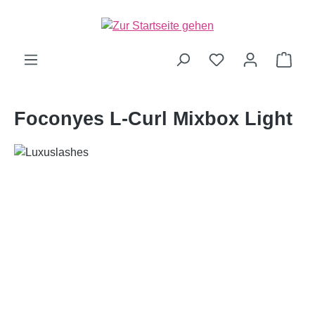
alt springen
Ware
Foconyes L-Curl Mixbox Light
Bildergalerie überspringen