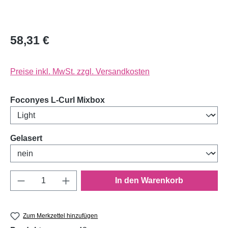
58,31 €
Preise inkl. MwSt. zzgl. Versandkosten
auswählen
Foconyes L-Curl Mixbox
auswählen
Gelasert
Produkt Anzahl: Gib den gewünschten Wert e
In den Warenkorb
Zum Merkzettel hinzufügen