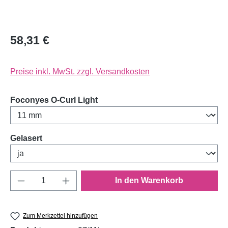
58,31 €
Preise inkl. MwSt. zzgl. Versandkosten
auswählen
Foconyes O-Curl Light
auswählen
Gelasert
Produkt Anzahl: Gib den gewünschten Wert e
In den Warenkorb
Zum Merkzettel hinzufügen