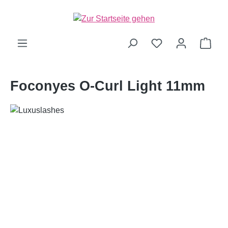
alt springen
Ware
Foconyes O-Curl Light 11mm
Bildergalerie überspringen