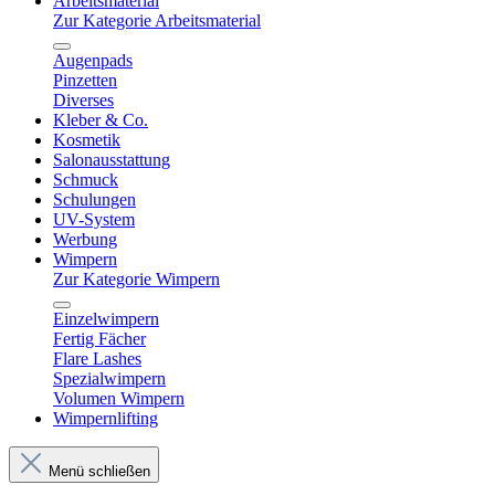
Arbeitsmaterial
Zur Kategorie Arbeitsmaterial
Augenpads
Pinzetten
Diverses
Kleber & Co.
Kosmetik
Salonausstattung
Schmuck
Schulungen
UV-System
Werbung
Wimpern
Zur Kategorie Wimpern
Einzelwimpern
Fertig Fächer
Flare Lashes
Spezialwimpern
Volumen Wimpern
Wimpernlifting
Menü schließen