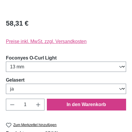
58,31 €
Preise inkl. MwSt. zzgl. Versandkosten
auswählen
Foconyes O-Curl Light
auswählen
Gelasert
Produkt Anzahl: Gib den gewünschten Wert e
In den Warenkorb
Zum Merkzettel hinzufügen