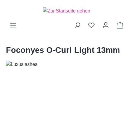
alt springen
Ware
Foconyes O-Curl Light 13mm
Bildergalerie überspringen