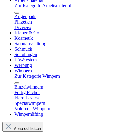
Arbeitsmaterial
Zur Kategorie Arbeitsmaterial
Augenpads
Pinzetten
Diverses
Kleber & Co.
Kosmetik
Salonausstattung
Schmuck
Schulungen
UV-System
Werbung
Wimpern
Zur Kategorie Wimpern
Einzelwimpern
Fertig Fächer
Flare Lashes
Spezialwimpern
Volumen Wimpern
Wimpernlifting
Menü schließen