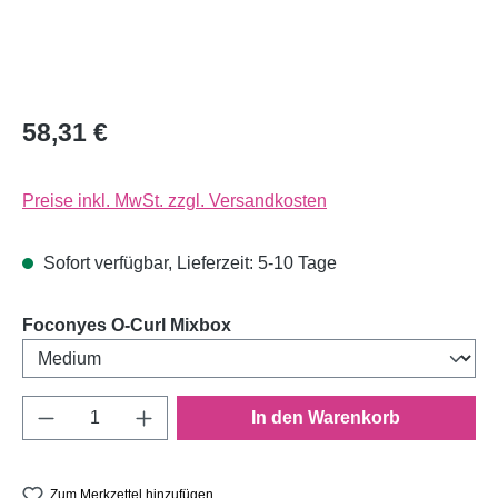
58,31 €
Preise inkl. MwSt. zzgl. Versandkosten
Sofort verfügbar, Lieferzeit: 5-10 Tage
auswählen
Foconyes O-Curl Mixbox
Produkt Anzahl: Gib den gewünschten Wert e
In den Warenkorb
Zum Merkzettel hinzufügen