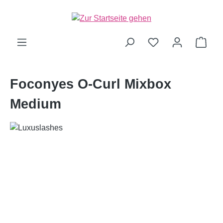
alt springen
Ware
Foconyes O-Curl Mixbox
Medium
Bildergalerie überspringen