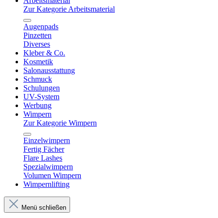
Arbeitsmaterial
Zur Kategorie Arbeitsmaterial
Augenpads
Pinzetten
Diverses
Kleber & Co.
Kosmetik
Salonausstattung
Schmuck
Schulungen
UV-System
Werbung
Wimpern
Zur Kategorie Wimpern
Einzelwimpern
Fertig Fächer
Flare Lashes
Spezialwimpern
Volumen Wimpern
Wimpernlifting
Menü schließen